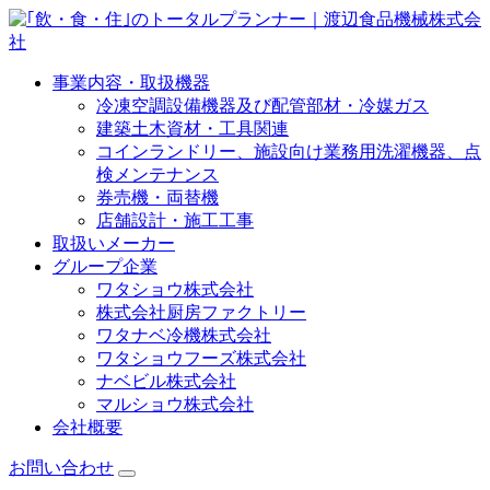
事業内容・取扱機器
冷凍空調設備機器及び配管部材・冷媒ガス
建築土木資材・工具関連
コインランドリー、施設向け業務用洗濯機器、点
検メンテナンス
券売機・両替機
店舗設計・施工工事
取扱いメーカー
グループ企業
ワタショウ株式会社
株式会社厨房ファクトリー
ワタナベ冷機株式会社
ワタショウフーズ株式会社
ナベビル株式会社
マルショウ株式会社
会社概要
お問い合わせ