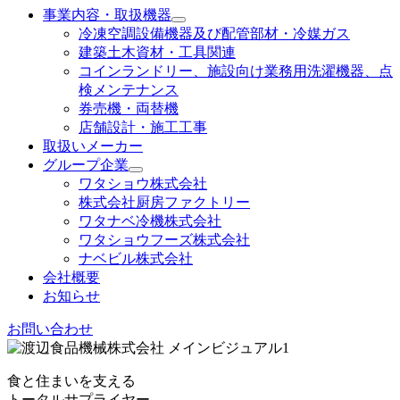
事業内容・取扱機器
冷凍空調設備機器及び配管部材・冷媒ガス
建築土木資材・工具関連
コインランドリー、施設向け業務用洗濯機器、点
検メンテナンス
券売機・両替機
店舗設計・施工工事
取扱いメーカー
グループ企業
ワタショウ株式会社
株式会社厨房ファクトリー
ワタナベ冷機株式会社
ワタショウフーズ株式会社
ナベビル株式会社
会社概要
お知らせ
お問い合わせ
食と住まいを支える
トータルサプライヤー