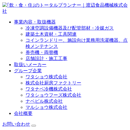
事業内容・取扱機器
冷凍空調設備機器及び配管部材・冷媒ガス
建築土木資材・工具関連
コインランドリー、施設向け業務用洗濯機器、点
検メンテナンス
券売機・両替機
店舗設計・施工工事
取扱いメーカー
グループ企業
ワタショウ株式会社
株式会社厨房ファクトリー
ワタナベ冷機株式会社
ワタショウフーズ株式会社
ナベビル株式会社
マルショウ株式会社
会社概要
お問い合わせ